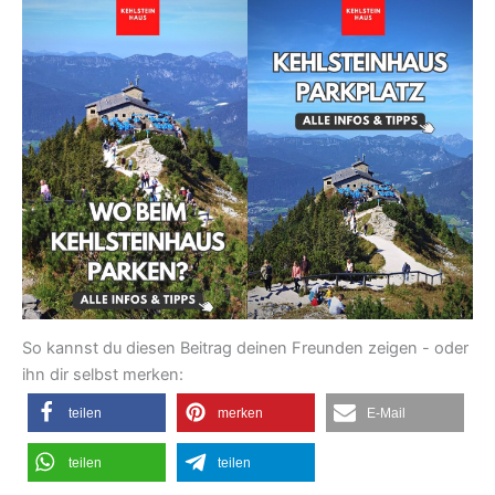
So kannst du diesen Beitrag deinen Freunden zeigen - oder
ihn dir selbst merken:
teilen
merken
E-Mail
teilen
teilen